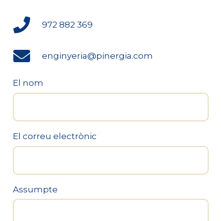
972 882 369
enginyeria@pinergia.com
El nom
El correu electrònic
Assumpte